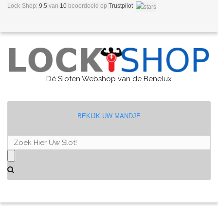
Lock-Shop:
9.5
van
10
beoordeeld
op
Trustpilot
Dé Sloten Webshop van de Benelux
BEKIJK UW MANDJE