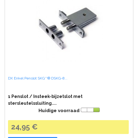
DX Enkel Penslot SKG**® DSKG-8...
1 Penslot / Insteek-bijzetslot met
stersleutelssluiting....
Huidige voorraad
24,95 €