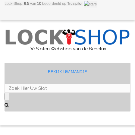
Lock-Shop:
9.5
van
10
beoordeeld
op
Trustpilot
Dé Sloten Webshop van de Benelux
BEKIJK UW MANDJE