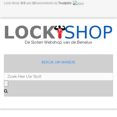
Lock-Shop:
9.5
van
10
beoordeeld
op
Trustpilot
Dé Sloten Webshop van de Benelux
BEKIJK UW MANDJE