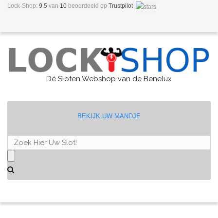
Lock-Shop:
9.5
van
10
beoordeeld
op
Trustpilot
Dé Sloten Webshop van de Benelux
BEKIJK UW MANDJE