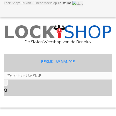
Lock-Shop:
9.5
van
10
beoordeeld
op
Trustpilot
Dé Sloten Webshop van de Benelux
BEKIJK UW MANDJE