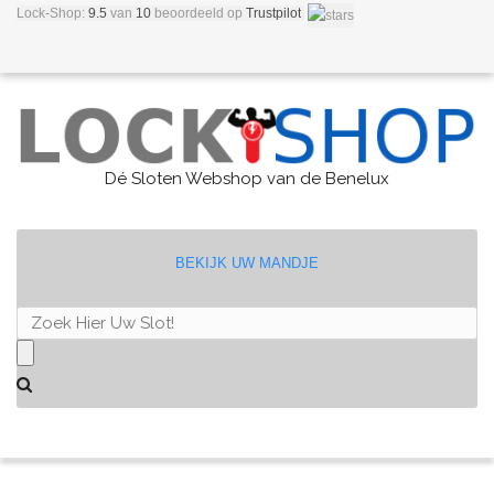
Lock-Shop:
9.5
van
10
beoordeeld
op
Trustpilot
Dé Sloten Webshop van de Benelux
BEKIJK UW MANDJE