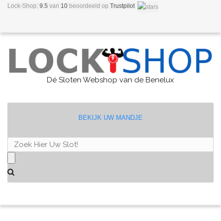
Lock-Shop:
9.5
van
10
beoordeeld
op
Trustpilot
Dé Sloten Webshop van de Benelux
BEKIJK UW MANDJE