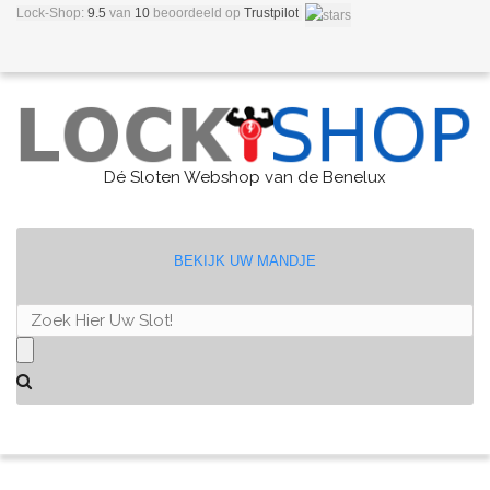
Lock-Shop:
9.5
van
10
beoordeeld
op
Trustpilot
Dé Sloten Webshop van de Benelux
BEKIJK UW MANDJE