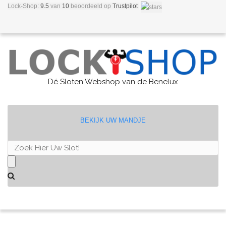
Lock-Shop:
9.5
van
10
beoordeeld
op
Trustpilot
Dé Sloten Webshop van de Benelux
BEKIJK UW MANDJE