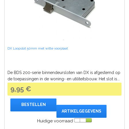
DX Loopslot 50mm met witte voorplaat
De BDS 200-serie binnendeursloten van DX is afgestemd op
de toepassingen in de woning- en utiliteitsbouw. Het slot is...
9,95 €
BESTELLEN
ARTIKELGEGEVENS
Huidige voorraad