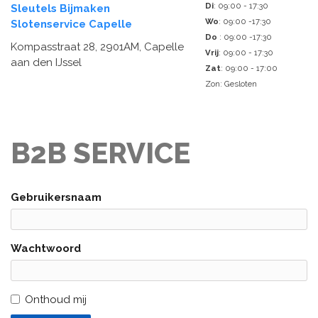
Di
: 09:00 - 17:30
Sleutels Bijmaken
Wo
: 09:00 -17:30
Slotenservice Capelle
Do
: 09:00 -17:30
Kompasstraat 28, 2901AM, Capelle
Vrij
: 09:00 - 17:30
aan den IJssel
Zat
: 09:00 - 17:00
Zon: Gesloten
B2B SERVICE
Gebruikersnaam
Wachtwoord
Onthoud mij