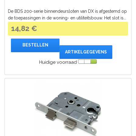
De BDS 200-serie binnendeursloten van DX is afgestemd op
de toepassingen in de woning- en utiliteitsbouw. Het slot is...
14,82 €
BESTELLEN
ARTIKELGEGEVENS
Huidige voorraad