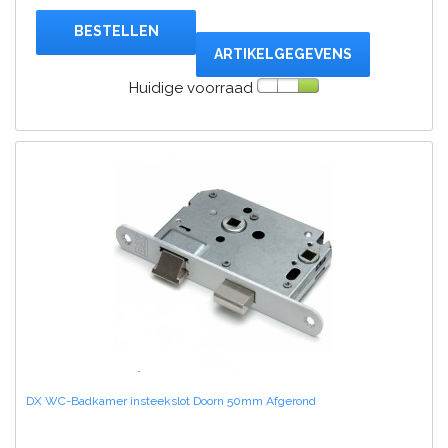
BESTELLEN
ARTIKELGEGEVENS
Huidige voorraad
DX WC-Badkamer insteekslot Doorn 50mm Afgerond