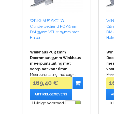
WINKHAUS SKG**®
WIN
Cilinderbediend PC 92mm
Cil
DM 35mm VPL 2105mm met
DM 
Haken
Hak
Winkhaus PC 92mm
Win
Doornmaat 35mm Winkhaus
Doo
meerpuntsluiting met
mee
voorplaat van 16mm
-
voo
Meerpuntsluiting met dag-...
Meer
169,40 €
1
ARTIKELGEGEVENS
A
Huidige voorraad
Hu