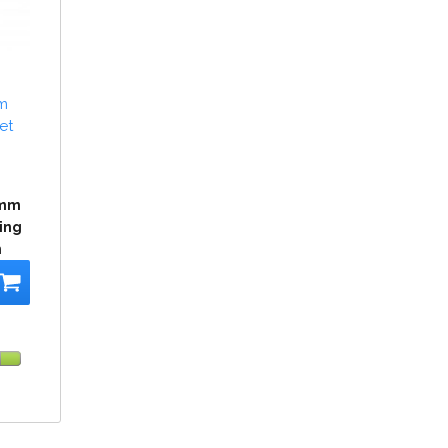
m
et
5mm
ing
m