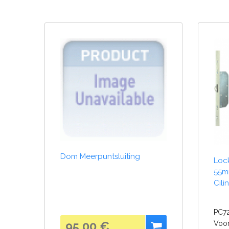
Dom Meerpuntsluiting
Loc
55m
Cili
PC7
95,00 €
Voor