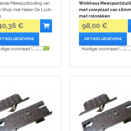
ende Meerpuntsluiting van
Winkhaus Meerpuntsluit
-Shop met Haken De Lock-
met voorplaat van 16m
...
met rolnokken
40,36 €
98,00 €
RTIKELGEGEVENS
ARTIKELGEGEVENS
idige voorraad
Huidige voorraad