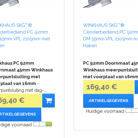
KHAUS SKG**®
WINKHAUS SKG**®
inderbediend PC 92mm
Cilinderbediend PC 92m
45mm VPL 2105mm met
DM 55mm VPL 2105mm m
en
Haken
khaus PC 92mm
PC 92mm Doornmaat 4
rnmaat 45mm Winkhaus
Winkhaus meerpuntsluit
rpuntsluiting met
met voorplaat van 16m
rplaat van 16mm
-
169,40 €
puntsluiting met dag-...
69,40 €
ARTIKELGEGEVENS
Huidige voorraad
RTIKELGEGEVENS
idige voorraad