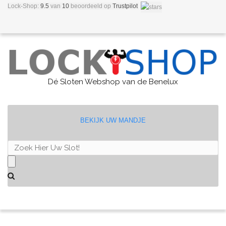
Lock-Shop:
9.5
van
10
beoordeeld
op
Trustpilot
Dé Sloten Webshop van de Benelux
BEKIJK UW MANDJE