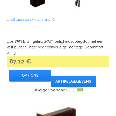
LIPS® Oplegslot 1753-2 50 SKG**®
Lips 1753 Bruin gelakt SKG** veiligheidsoplegslot met een
vast buitencilinder voor eenvoudige montage. Doornmaat
van 50...
87,12 €
OPTIONS
ARTIKELGEGEVENS
Huidige voorraad