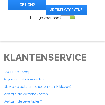
OPTIONS
ARTIKELGEGEVENS
Huidige voorraad
KLANTENSERVICE
Over Lock-Shop
Algemene Voorwaarden
Uit welke betaalmethoden kan ik kiezen?
Wat zijn de verzendkosten?
Wat zijn de levertijden?