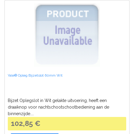
Yale® Opleg Bijzetslot 60mm Wit
Bijzet Oplegslot in Wit gelakte uitvoering, heeft een
draaiknop voor nachtschootschootbediening aan de
binnenzijde....
102,85 €