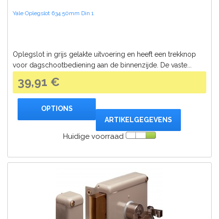
Yale Oplegslot 634 50mm Din 1
Oplegslot in grijs gelakte uitvoering en heeft een trekknop
voor dagschootbediening aan de binnenzijde. De vaste...
39,91 €
OPTIONS
ARTIKELGEGEVENS
Huidige voorraad