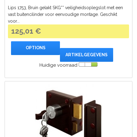
Lips 1753, Bruin gelakt SKG** veiligheidsoplegslot met een
vast buitencilinder voor eenvoudige montage. Geschikt
voor...
125,01 €
OPTIONS
ARTIKELGEGEVENS
Huidige voorraad