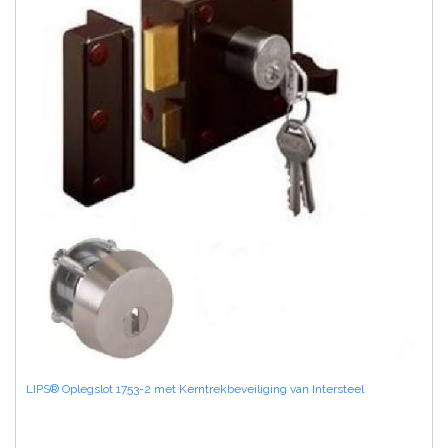
LIPS® Oplegslot 1753-2 met Kerntrekbeveiliging van Intersteel