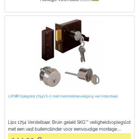
LIPS® Oplegslot 1754VS-2 met Kerntrekbeveiliging van Intersteel
Lips 1754 Verstelbaar, Bruin gelakt SKG** veiligheidsoplegslot
met een vast buitencilinder voor eenvoudige montage....