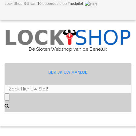
Lock-Shop:
9.5
van
10
beoordeeld
op
Trustpilot
Dé Sloten Webshop van de Benelux
BEKIJK UW MANDJE