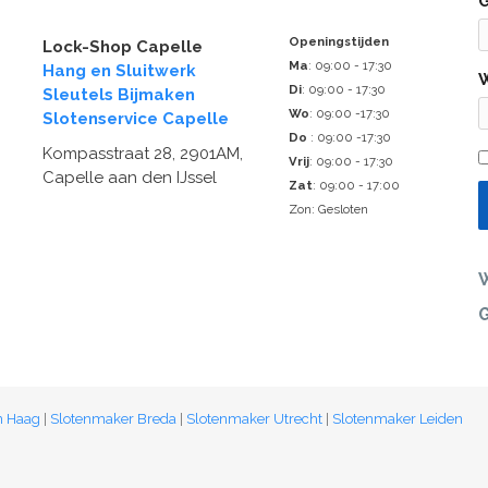
Openingstijden
Lock-Shop Capelle
Ma
: 09:00 - 17:30
Hang en Sluitwerk
Di
: 09:00 - 17:30
Sleutels Bijmaken
Wo
: 09:00 -17:30
Slotenservice Capelle
Do
: 09:00 -17:30
Kompasstraat 28, 2901AM,
Vrij
: 09:00 - 17:30
Capelle aan den IJssel
Zat
: 09:00 - 17:00
Zon: Gesloten
n Haag
|
Slotenmaker Breda
|
Slotenmaker Utrecht
|
Slotenmaker Leiden