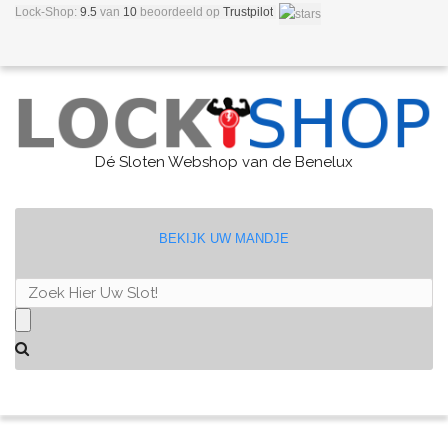
Lock-Shop:
9.5
van
10
beoordeeld
op
Trustpilot
Dé Sloten Webshop van de Benelux
BEKIJK UW MANDJE