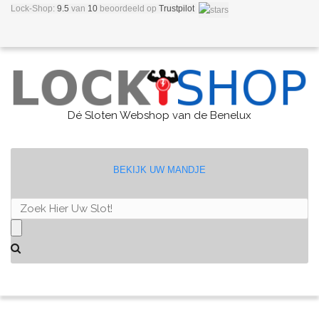
Lock-Shop:
9.5
van
10
beoordeeld
op
Trustpilot
Dé Sloten Webshop van de Benelux
BEKIJK UW MANDJE