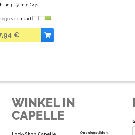
httang 250mm Grijs
idige voorraad
7,94 €
WINKEL IN
CAPELLE
Openingstijden
Lock-Shop Capelle