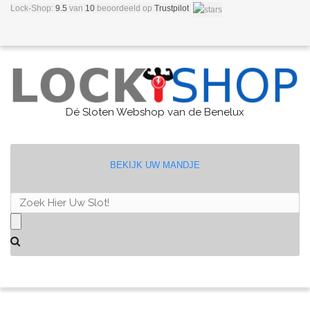
Lock-Shop:
9.5
van
10
beoordeeld
op
Trustpilot
Dé Sloten Webshop van de Benelux
BEKIJK UW MANDJE