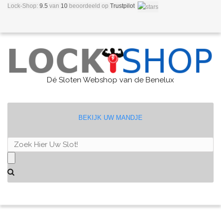
Lock-Shop:
9.5
van
10
beoordeeld
op
Trustpilot
Dé Sloten Webshop van de Benelux
BEKIJK UW MANDJE