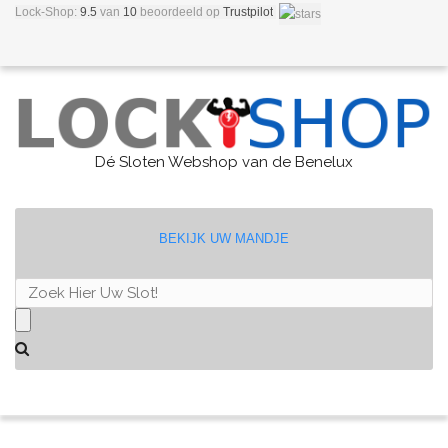
Lock-Shop:
9.5
van
10
beoordeeld
op
Trustpilot
Dé Sloten Webshop van de Benelux
BEKIJK UW MANDJE