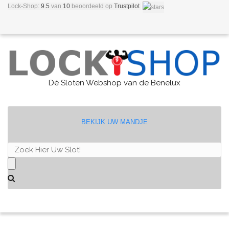
Lock-Shop:
9.5
van
10
beoordeeld
op
Trustpilot
Dé Sloten Webshop van de Benelux
BEKIJK UW MANDJE