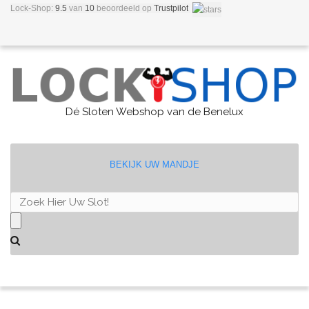
Lock-Shop:
9.5
van
10
beoordeeld
op
Trustpilot
Dé Sloten Webshop van de Benelux
BEKIJK UW MANDJE