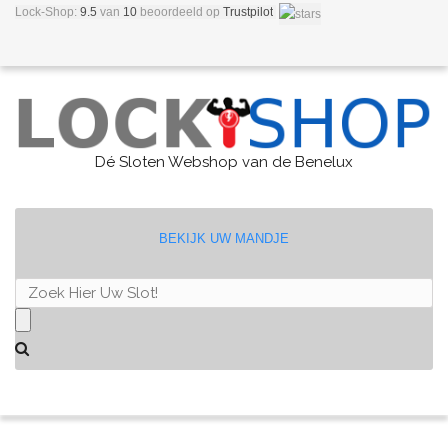
Lock-Shop:
9.5
van
10
beoordeeld
op
Trustpilot
Dé Sloten Webshop van de Benelux
BEKIJK UW MANDJE