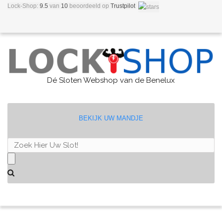
Lock-Shop:
9.5
van
10
beoordeeld
op
Trustpilot
Dé Sloten Webshop van de Benelux
BEKIJK UW MANDJE