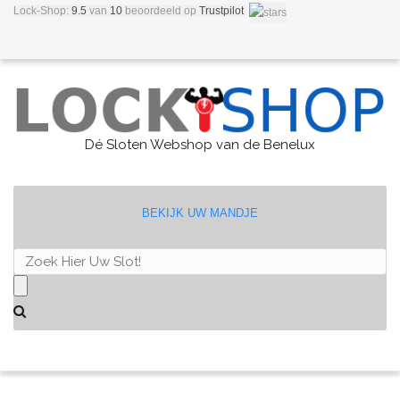
Lock-Shop:
9.5
van
10
beoordeeld
op
Trustpilot
Dé Sloten Webshop van de Benelux
BEKIJK UW MANDJE