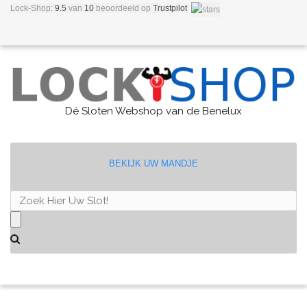
Lock-Shop:
9.5
van
10
beoordeeld
op
Trustpilot
Dé Sloten Webshop van de Benelux
BEKIJK UW MANDJE