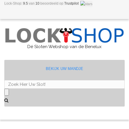
Lock-Shop:
9.5
van
10
beoordeeld
op
Trustpilot
Dé Sloten Webshop van de Benelux
BEKIJK UW MANDJE