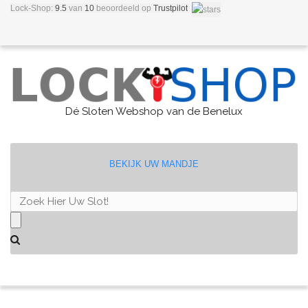
Lock-Shop:
9.5
van
10
beoordeeld
op
Trustpilot
Dé Sloten Webshop van de Benelux
BEKIJK UW MANDJE