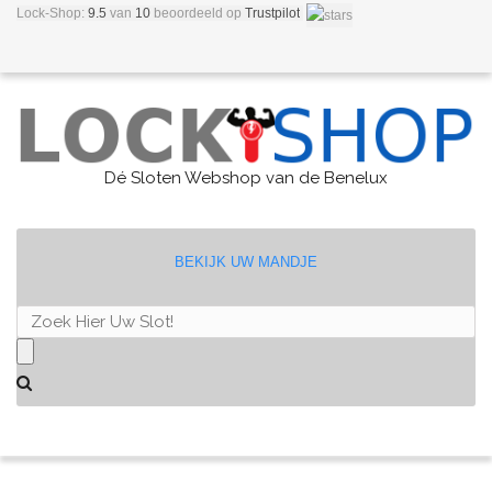
Lock-Shop:
9.5
van
10
beoordeeld
op
Trustpilot
Dé Sloten Webshop van de Benelux
BEKIJK UW MANDJE