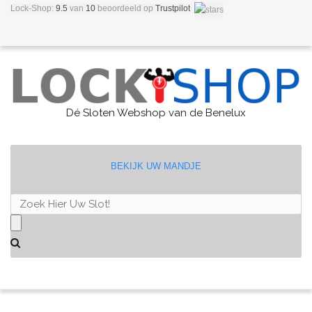
Lock-Shop:
9.5
van
10
beoordeeld
op
Trustpilot
Dé Sloten Webshop van de Benelux
BEKIJK UW MANDJE