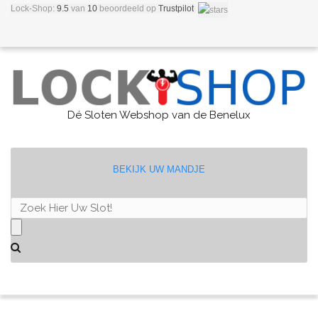
Lock-Shop:
9.5
van
10
beoordeeld
op
Trustpilot
Dé Sloten Webshop van de Benelux
BEKIJK UW MANDJE